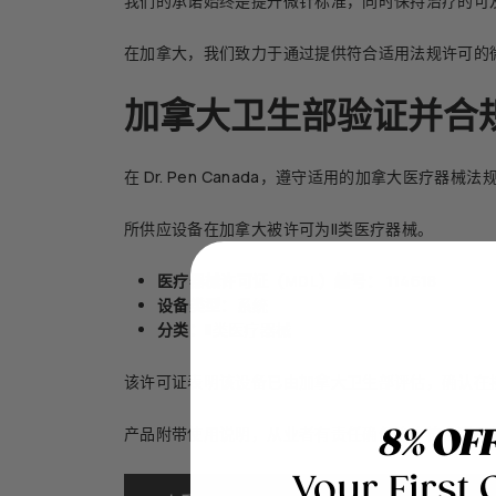
我们的承诺始终是提升微针标准，同时保持治疗的可
在加拿大，我们致力于通过提供符合适用法规许可的
加拿大卫生部验证并合
在 Dr. Pen Canada，遵守适用的加拿大医疗器械
所供应设备在加拿大被许可为II类医疗器械。
医疗器械许可证（MDL）编号：
114618
设备类型：
系统
分类：
II类医疗器械
该许可证表明该设备已由加拿大卫生部评估，确认在
产品附带使用说明，从业者有责任确保治疗符合适用
8% OF
Your First 