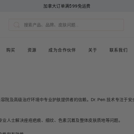
加拿大订单满$99免运费
暂
停
Search
幻
搜
灯
索
片
播
购买
资源
成为合作伙伴
关于
联系我们
放
、美容院及高级治疗环境中专业护肤提供者的信赖。Dr. Pen 技术专
专业人士解决痤疮疤痕、细纹、色素沉着及整体皮肤质地等问题。