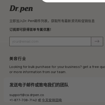
立即加入Dr. Pen邮件列表，获取所有最新资讯和促销信息
订阅即可获得首单专属优惠！
请
订
输
阅
入
您
美容行业
的
电
Looking for bulk purchase for your business? get a free qu
子
or more information from our team.
邮
件
ENQUIRE NOW
发送电子邮件或致电我们的团队
support@ca.drpen.co
+1-877-708-7142
或
今天安排回电