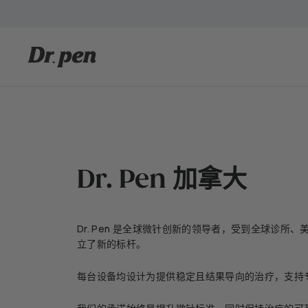
跳
转
到
内
D
容
r.
P
e
n
C
a
Dr. Pen 加拿大
n
a
d
Dr. Pen 是全球微针创新的领导者，受到全球诊所
a
立了新的标杆。
每台设备均设计为提供稳定且结果导向的治疗，支持