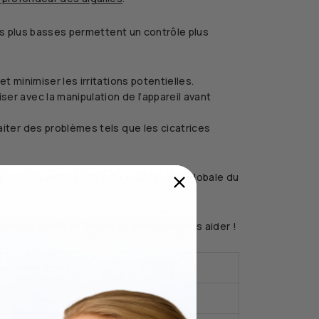
es plus basses permettent un contrôle plus
minimiser les irritations potentielles.
er avec la manipulation de l’appareil avant
iter des problèmes tels que les cicatrices
écurité, l’efficacité et la satisfaction globale du
ervice client se feront un plaisir de vous aider !
esse recommandée
1-4