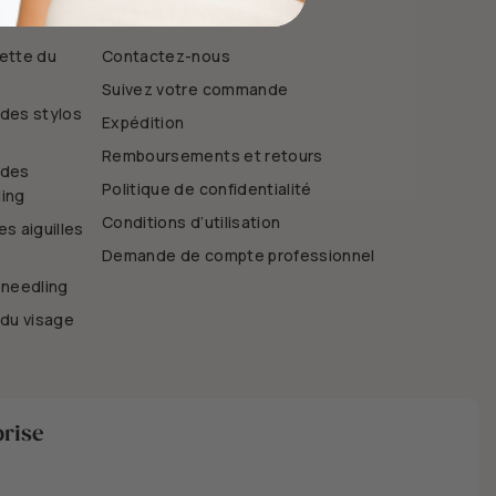
ASSISTANCE
uette du
Contactez-nous
Suivez votre commande
des stylos
Expédition
Remboursements et retours
 des
Politique de confidentialité
ing
Conditions d’utilisation
s aiguilles
Demande de compte professionnel
oneedling
 du visage
prise