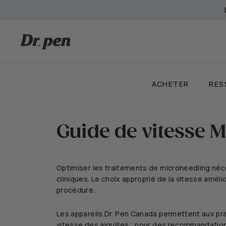
Passer
au
contenu
D
r.
P
e
ACHETER
RES
n
C
a
Guide de vitesse 
n
a
d
Optimiser les traitements de microneedling néce
a
cliniques. Le choix approprié de la vitesse amél
procédure.
Les appareils Dr. Pen Canada permettent aux prati
vitesse des aiguilles ; pour des recommandations