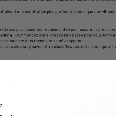
entraînent une pénétration plus profonde, tandis que des vitess
 vitesse plus basse est recommandée pour assurer la précision et 
edling :
Commencez à une vitesse plus basse pour vous familiaris
la confiance et la technique se développent.
es plus élevées peuvent être plus efficaces, notamment pour tra
raitement et à la condition, les praticiens peuvent optimiser la s
s contacter
- notre conseiller beauté interne et notre équipe de s
Vit
F