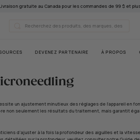
Livraison gratuite au Canada pour les commandes de 99 $ et plu
Mettre
le
Search
diaporama
Recherche
en
pause
SOURCES
DEVENEZ PARTENAIRE
À PROPOS
Microneedling
ssite un ajustement minutieux des réglages de l’appareil en fon
iore non seulement les résultats du traitement, mais garantit éga
ciens d’ajuster à la fois la profondeur des aiguilles et la vites
 détaillées sur la profondeur, veuillez consulter notre
Guide de 