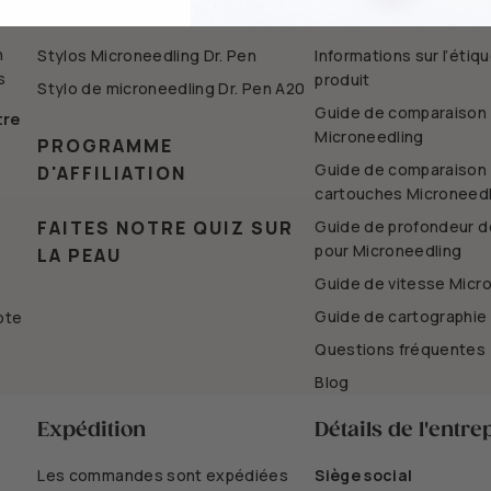
ACHETER
RESSOURCES
n
Stylos Microneedling Dr. Pen
Informations sur l’étiq
s
produit
Stylo de microneedling Dr. Pen A20
Guide de comparaison 
tre
Microneedling
PROGRAMME
Guide de comparaison
D'AFFILIATION
cartouches Microneedl
FAITES NOTRE QUIZ SUR
Guide de profondeur de
pour Microneedling
LA PEAU
Guide de vitesse Micr
Guide de cartographie
ote
Questions fréquentes
Blog
Expédition
Détails de l'entre
Les commandes sont expédiées
Siège social