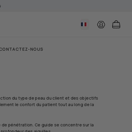
s
COMPTE
PANIE
CONTACTEZ-NOUS
ction du type de peau du client et des objectifs
lement le confort du patient tout au long de la
se de pénétration. Ce guide se concentre sur la
profondeur des aiguilles
.