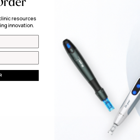
Order
clinic resources
ing innovation.
R