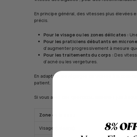
En principe général, des vitesses plus élevées 
précis.
Pour le visage ou les zones délicates :
Une
Pour les praticiens débutants en microne
d’augmenter progressivement à mesure que 
Pour les traitements du corps :
Des vitess
d’acné ou les vergetures.
En adaptant les réglages de vitesse à la zone de t
patient.
Si vous avez des questions, n’hésitez pas à
nou
Zone de la peau
8% OF
Visage (Général)