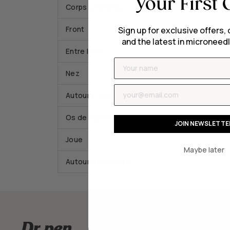
Your First 
Corps (Général)
Front
Sign up for exclusive offers, 
and the latest in microneedl
Entre les sourcils
Name
Nez
Email
Autour des yeux
Os de la joue
JOIN NEWSLETTE
Joue
Maybe later
Autour des lèvres