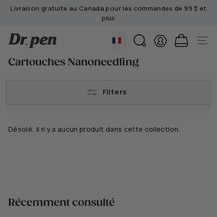
Passer
Livraison gratuite au Canada pour les commandes de 99 $ et
au
plus
Mettre
contenu
le
D
diaporama
RECHERCHE
NAVIG
en
r.
pause
Cartouches Nanoneedling
P
e
n
Filters
C
a
n
Désolé, il n’y a aucun produit dans cette collection.
a
d
a
Récemment consulté