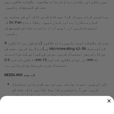
میں ہلکی اور یکساں دباؤ کے ساتھ چلائیں۔ علاج کے علاقوں میں
جلد کو کھینچ کر رکھیں۔
ہم تجویز کرتے ہیں کہ گرڈ میں کام کریں تاکہ آپ کو معلوم ہو
کہ Dr. Pen کہاں سے گزرا ہے اور کہاں نہیں۔ ہلکا دباؤ
استعمال کریں اور اپنی آزاد ہاتھ سے جلد کو کھینچ کر
رکھیں۔
9. جسم کے علاج کے لیے، ہڈیوں والے علاقوں (خاص طور پر ٹانگوں
پر) سے گریز کریں۔ جسم کی Microneedling کے لیے صرف 36-42
پن کارٹریجز استعمال کریں۔ سوئی کی گہرائی کے حوالے سے،
ٹانگوں کے لیے 0.5mm اور موٹے علاقوں کے لیے 1.5mm تک
استعمال کرنے کی سفارش کی جاتی ہے۔
NEEDLING کے بعد
اگر آپ چہرہ دھونا چاہتے ہیں تو نیم گرم پانی استعمال
کریں۔ فوراً ہائیلورونک ایسڈ لگائیں تاکہ جلد کو
ہائیڈریٹ اور پرسکون کیا جا سکے۔
Microneedling کے بعد عارضی سرخی، سوجن، اور ہلکی خون
ریزی معمول کی بات ہے۔ اس ردعمل کی کوئی فکر نہیں کرنی
چاہیے کیونکہ یہ نارمل ہے۔