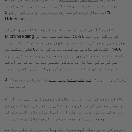
اسٹور سے بغیر نسخہ خریدی جا سکتی ہے۔ ہم ایسی بے حسی کریم
استعمال کرنے کی سفارش کرتے ہیں جن میں کم از کم 5%
Lidocaine ہو۔
تقریباً آدھی ٹیوب بے حسی کریم اس جگہ لگائیں جہاں آپ
Microneedling کریں گے اور اسے 20-30 منٹ کے لیے جلد پر
چھوڑ دیں۔ پھر کریم کو دوبارہ اچھی طرح صاف کر کے ہٹا دیں۔
60% الکحل کو صاف پانی کے ساتھ ملا کر یا 0.1 کلورہیکسڈین
استعمال کر کے باقی بچی ہوئی بے حسی کریم کو صاف کریں۔ بے
حسی کریم کو ہٹانا اس بات کو یقینی بناتا ہے کہ یہ آپ کے
علاج کے دوران بننے والے مائیکرو چینلز میں داخل نہ ہو۔
3. یقینی بنائیں کہ
ڈیوائس مکمل چارج ہے
یا آپ پاور سورس کے
قریب ہیں۔
علاج کے علاقے کو تیار کریں
، علاج کے علاقے، ڈیوائس، اور آس
4.
پاس کی سطحوں کو جراثیم سے پاک کریں۔ اگر آپ علاج کے دوران
سیرم کی بوتل، برش، یا جلد اور ڈیوائس کے علاوہ کسی چیز کو
چھوتے ہیں تو اس سے کراس کنٹیمینیشن ہو سکتی ہے۔
تجویز کی جاتی ہے کہ کچھ سیرم ایک پیالے میں نکال کر برش سے