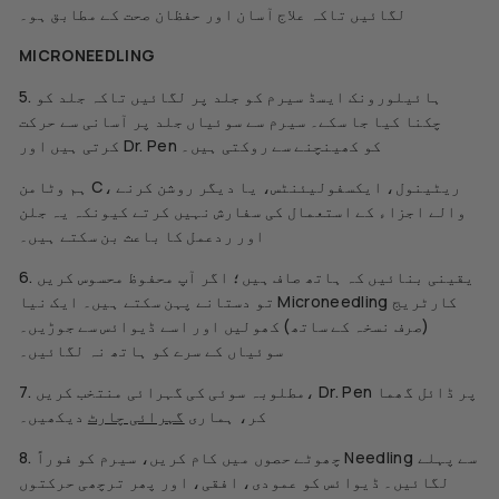
لگائیں تاکہ علاج آسان اور حفظان صحت کے مطابق ہو۔
MICRONEEDLING
5. ہائیلورونک ایسڈ سیرم کو جلد پر لگائیں تاکہ جلد کو
چکنا کیا جا سکے۔ سیرم سے سوئیاں جلد پر آسانی سے حرکت
کرتی ہیں اور Dr. Pen کو کھینچنے سے روکتی ہیں۔
ہم وٹامن C، ریٹینول، ایکسفولیئنٹس، یا دیگر روشن کرنے
والے اجزاء کے استعمال کی سفارش نہیں کرتے کیونکہ یہ جلن
اور ردعمل کا باعث بن سکتے ہیں۔
6. یقینی بنائیں کہ ہاتھ صاف ہیں؛ اگر آپ محفوظ محسوس کریں
تو دستانے پہن سکتے ہیں۔ ایک نیا Microneedling کارٹریج
(صرف نسخہ کے ساتھ) کھولیں اور اسے ڈیوائس سے جوڑیں۔
سوئیاں کے سرے کو ہاتھ نہ لگائیں۔
7. مطلوبہ سوئی کی گہرائی منتخب کریں، Dr. Pen پر ڈائل گھما
کر، ہماری
گہرائی چارٹ
دیکھیں۔
8. چھوٹے حصوں میں کام کریں، سیرم کو فوراً Needling سے پہلے
لگائیں۔ ڈیوائس کو عمودی، افقی، اور پھر ترچھی حرکتوں