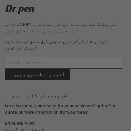
آج ہی Dr. Pen کی میلنگ لسٹ میں شامل ہوں اور تمام تازہ
ترین خبریں اور پروموشنز حاصل کریں
اپنا پہلا آرڈر کرنے پر خصوصی ڈیل حاصل کرنے کے لیے
سبسکرائب کریں!
اپنا
سبسکرائب
ای
کریں
میل
آئیے رابطے میں رہیں۔
درج
کریں
خوبصورتی کا کاروبار
Looking for bulk purchase for your business? get a free
quote or more information from our team.
ENQUIRE NOW
خریداری کریں