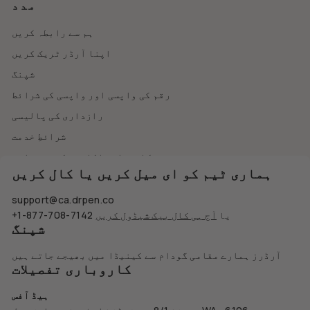
مدد
ہم سے رابطہ کریں
اپنا آرڈر ٹریک کریں
شپنگ
رقم کی واپسی اور واپسی کی شرائط
رازداری کی پالیسی
شرائطِ خدمت
کاروباری اکاؤنٹ کی درخواست
ہماری ٹیم کو ای میل کریں یا کال کریں
support@ca.drpen.co
یا
آج ہی کال بیک شیڈول کریں
+1-877-708-7142
شپنگ
آرڈرز ہمارے مقامی گودام سے کینیڈا میں بھیجے جاتے ہیں
کاروباری تفصیلات
ہیڈ آفس