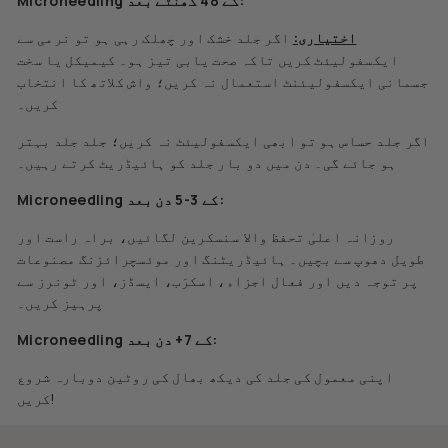
Microneedling کے 48 گھنٹے بعد:
اختیاری:
اگر جلد خشک اور چھلک رہی ہو تو نرمی سے
ایکسفولیئٹ کریں تاکہ صحت یابی تیز ہو۔ کیمیکل یا سخت
جسمانی ایکسفولیئنٹ استعمال نہ کریں؛ واش کلاتھ کا انتخاب
کریں۔
اگر جلد حساس ہو تو ابھی ایکسفولیئٹ نہ کریں؛ جلد جلد بہتر
ہو جائے گی۔ دن میں دو بار جلد کو ہائیڈریٹ کرتے رہیں۔
Microneedling کے 3-5 دن بعد:
روزانہ اعلیٰ تحفظ والا سنسکرین لگائیں، براہ راست اور
طویل دھوپ سے بچیں۔ ہائیڈریٹنگ اور موئسچرائزنگ مصنوعات
پر توجہ دیں اور فعال اجزاء، اسکرَب، ایسڈز، اور ٹونرز سے
پرہیز کریں۔
Microneedling کے 7+ دن بعد:
اپنی معمول کی جلد کی دیکھ بھال کی روٹین دوبارہ شروع
کریں!