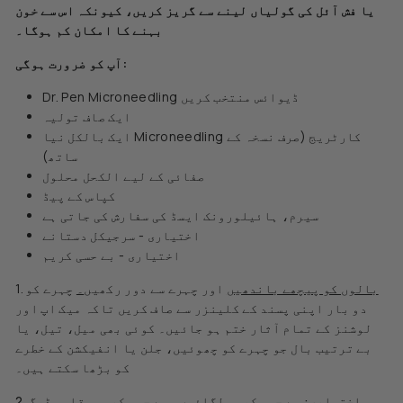
یا فش آئل کی گولیاں لینے سے گریز کریں، کیونکہ اس سے خون
بہنے کا امکان کم ہوگا۔
آپ کو ضرورت ہوگی:
Dr. Pen Microneedling ڈیوائس منتخب کریں
ایک صاف تولیہ
ایک بالکل نیا Microneedling کارٹریج (صرف نسخہ کے
ساتھ)
صفائی کے لیے الکحل محلول
کپاس کے پیڈ
سیرم، ہائیلورونک ایسڈ کی سفارش کی جاتی ہے
اختیاری - سرجیکل دستانے
اختیاری - بے حسی کریم
بالوں کو پیچھے باندھیں
اور چہرے سے دور رکھیں
۔
چہرے کو
1.
دو بار اپنی پسند کے کلینزر سے صاف کریں تاکہ میک اپ اور
لوشنز کے تمام آثار ختم ہو جائیں۔ کوئی بھی میل، تیل، یا
بے ترتیب بال جو چہرے کو چھوئیں، جلن یا انفیکشن کے خطرے
کو بڑھا سکتے ہیں۔
2. اختیاری:
بے حسی کریم لگائیں
۔ بے حسی کریم مقامی ڈرگ