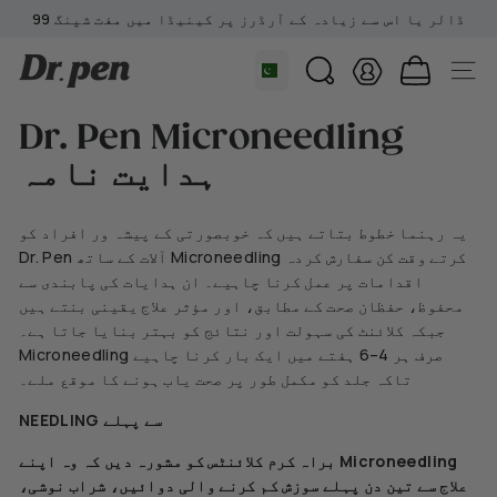
مواد
99 ڈالر یا اس سے زیادہ کے آرڈرز پر کینیڈا میں مفت شپنگ
پر
سلائیڈ
جائیں
D
شو
گیشن
تلاش
روکیں
r.
P
Dr. Pen Microneedling
e
ہدایت نامہ
n
C
یہ رہنما خطوط بتاتے ہیں کہ خوبصورتی کے پیشہ ور افراد کو
a
Dr. Pen آلات کے ساتھ Microneedling کرتے وقت کن سفارش کردہ
n
اقدامات پر عمل کرنا چاہیے۔ ان ہدایات کی پابندی سے
a
محفوظ، حفظان صحت کے مطابق، اور مؤثر علاج یقینی بنتے ہیں
d
جبکہ کلائنٹ کی سہولت اور نتائج کو بہتر بنایا جاتا ہے۔
a
Microneedling صرف ہر 4–6 ہفتے میں ایک بار کرنا چاہیے
تاکہ جلد کو مکمل طور پر صحت یاب ہونے کا موقع ملے۔
NEEDLING سے پہلے
براہ کرم کلائنٹس کو مشورہ دیں کہ وہ اپنے Microneedling
علاج سے تین دن پہلے سوزش کم کرنے والی دوائیں، شراب نوشی،