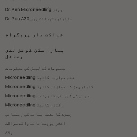
Dr. Pen Microneedling پینز
Dr. Pen A20 مائیکرونیدلنگ پین
شراکت دار پروگرام
ہمارا سکن کوئز لیں
وسائل
مصنوعات کے لیبل کی معلومات
Microneedling قلم موازنہ گائیڈ
Microneedling کارٹریجز کا موازنہ گائیڈ
Microneedling سوئی کی گہرائی کا رہنما
Microneedling رفتار گائیڈ
چہرے کا نقشہ بنانے کی رہنمائی
اکثر پوچھے جانے والے سوالات
بلاگ