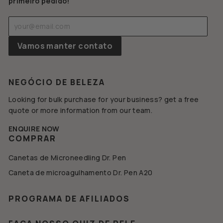
primeiro pedido!
Digite
Assinar
seu
e-
Vamos manter contato
mail
NEGÓCIO DE BELEZA
Looking for bulk purchase for your business? get a free
quote or more information from our team.
ENQUIRE NOW
COMPRAR
Canetas de Microneedling Dr. Pen
Caneta de microagulhamento Dr. Pen A20
PROGRAMA DE AFILIADOS