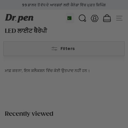
ਸਮੱਗਰੀ
99 ਡਾਲਰ ਤੋਂ ਵੱਧ ਦੇ ਆਰਡਰਾਂ ਲਈ ਕੈਨੇਡਾ ਵਿੱਚ ਮੁਫ਼ਤ ਸ਼ਿਪਿੰਗ
'ਤੇ
ਸਲਾਈਡਸ਼ੋ
ਛੱਡੋ
D
ਰੋਕੋ
ਖੋਜ
ਸਾਈਟ ਨ
r.
LED ਲਾਈਟ ਥੈਰੇਪੀ
P
e
n
Filters
C
a
n
ਮਾਫ਼ ਕਰਨਾ, ਇਸ ਕਲੈਕਸ਼ਨ ਵਿੱਚ ਕੋਈ ਉਤਪਾਦ ਨਹੀਂ ਹਨ।
a
d
a
Recently viewed