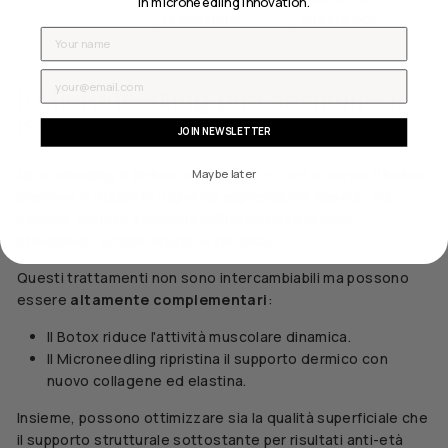
in microneedling innovation.
di iniezione
anestetico
Name
Email
Il Microneedling può sostituire il
Botox?
JOIN NEWSLETTER
Maybe later
Microneedling e Botox svolgono
funzioni diverse
. Il Botox
previene e riduce le rughe da espressione agendo sui
muscoli, mentre il Microneedling rafforza la pelle
stimolando la rigenerazione dermica.
Questi trattamenti non sono intercambiabili ma possono
essere
altamente complementari
:
Il Botox riduce l'attività muscolare dinamica.
Il Microneedling ripristina il supporto dermico con
nuovo collagene ed elastina.
Insieme, possono ottimizzare sia la qualità superficiale che
il supporto strutturale sottostante per risultati anti-età