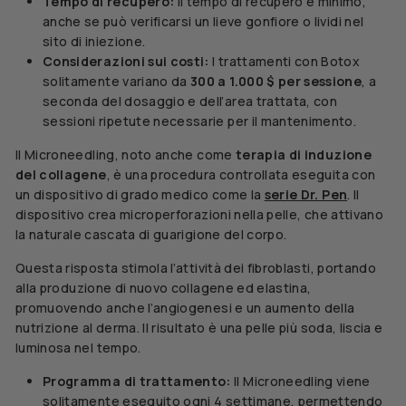
Tempo di recupero:
Il tempo di recupero è minimo,
anche se può verificarsi un lieve gonfiore o lividi nel
sito di iniezione.
Considerazioni sui costi:
I trattamenti con Botox
solitamente variano da
300 a 1.000 $ per sessione
, a
seconda del dosaggio e dell’area trattata, con
sessioni ripetute necessarie per il mantenimento.
Il Microneedling, noto anche come
terapia di induzione
del collagene
, è una procedura controllata eseguita con
un dispositivo di grado medico come la
serie Dr. Pen
. Il
dispositivo crea microperforazioni nella pelle, che attivano
la naturale cascata di guarigione del corpo.
Questa risposta stimola l’attività dei fibroblasti, portando
alla produzione di nuovo collagene ed elastina,
promuovendo anche l’angiogenesi e un aumento della
nutrizione al derma. Il risultato è una pelle più soda, liscia e
luminosa nel tempo.
Programma di trattamento:
Il Microneedling viene
solitamente eseguito ogni 4 settimane, permettendo