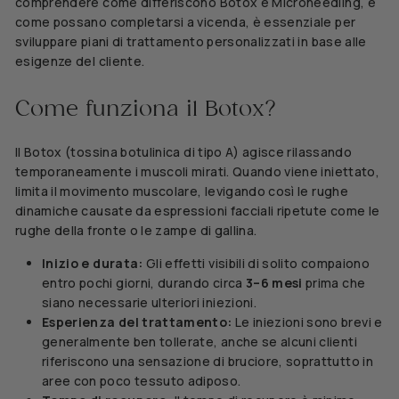
comprendere come differiscono Botox e Microneedling, e
come possano completarsi a vicenda, è essenziale per
sviluppare piani di trattamento personalizzati in base alle
esigenze del cliente.
Come funziona il Botox?
Il Botox (tossina botulinica di tipo A) agisce rilassando
temporaneamente i muscoli mirati. Quando viene iniettato,
limita il movimento muscolare, levigando così le rughe
dinamiche causate da espressioni facciali ripetute come le
rughe della fronte o le zampe di gallina.
Inizio e durata:
Gli effetti visibili di solito compaiono
entro pochi giorni, durando circa
3–6 mesi
prima che
siano necessarie ulteriori iniezioni.
Esperienza del trattamento:
Le iniezioni sono brevi e
generalmente ben tollerate, anche se alcuni clienti
riferiscono una sensazione di bruciore, soprattutto in
aree con poco tessuto adiposo.