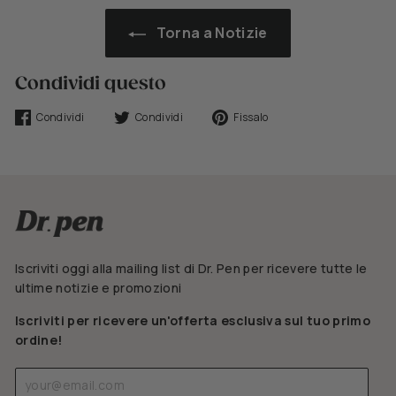
Torna a Notizie
Condividi questo
Condividi
Tweet
Fissa
Condividi
Condividi
Fissalo
su
su
su
Facebook
Twitter
Pinterest
Iscriviti oggi alla mailing list di Dr. Pen per ricevere tutte le
ultime notizie e promozioni
Iscriviti per ricevere un'offerta esclusiva sul tuo primo
ordine!
Inserisci
Iscriviti
la