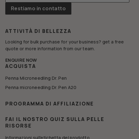
tua
Restiamo in contatto
email
ATTIVITÀ DI BELLEZZA
Looking for bulk purchase for your business? get a free
quote or more information from our team.
ENQUIRE NOW
ACQUISTA
Penna Microneedling Dr. Pen
Penna microneedling Dr. Pen A20
PROGRAMMA DI AFFILIAZIONE
FAI IL NOSTRO QUIZ SULLA PELLE
RISORSE
Informazioni sull'etichetta del prodotto