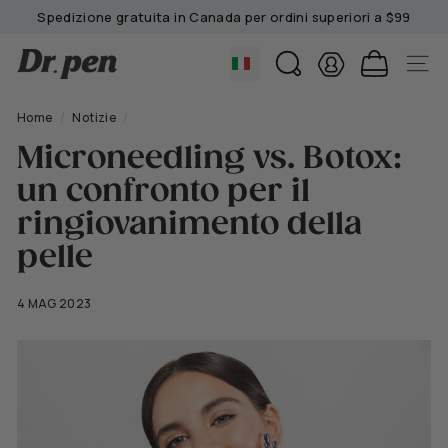
Vai
Spedizione gratuita in Canada per ordini superiori a $99
al
Pausa
contenuto
D
presentazione
CERCA
NAVIG
r.
P
Home
/
Notizie
/
e
Microneedling vs. Botox:
n
un confronto per il
C
a
ringiovanimento della
n
pelle
a
d
4 MAG 2023
a