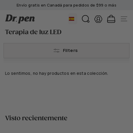
Saltar
Envío gratis en Canadá para pedidos de $99 o más
al
Pausar
contenido
D
presentación
BUSCAR
NAVEG
de
r.
diapositivas
Terapia de luz LED
P
e
n
Filters
C
a
n
Lo sentimos, no hay productos en esta colección.
a
d
a
Visto recientemente