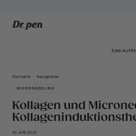
Zum
Inhalt
springen
D
r.
P
e
EINKAUFE
n
C
a
Startseite
/
Neuigkeiten
/
n
a
MICRONEEDLING
d
a
Kollagen und Micronee
Kollageninduktionsth
30. APR 2023