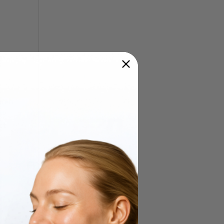
eren.
rt