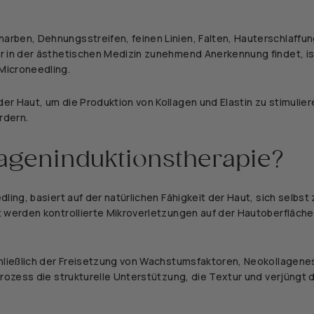
rben, Dehnungsstreifen, feinen Linien, Falten, Hauterschlaffu
r in der ästhetischen Medizin zunehmend Anerkennung findet, is
 Microneedling.
r Haut, um die Produktion von Kollagen und Elastin zu stimulier
rdern.
lageninduktionstherapie?
ing, basiert auf der natürlichen Fähigkeit der Haut, sich selbst 
t werden kontrollierte Mikroverletzungen auf der Hautoberfläche
chließlich der Freisetzung von Wachstumsfaktoren, Neokollagene
Prozess die strukturelle Unterstützung, die Textur und verjüngt 