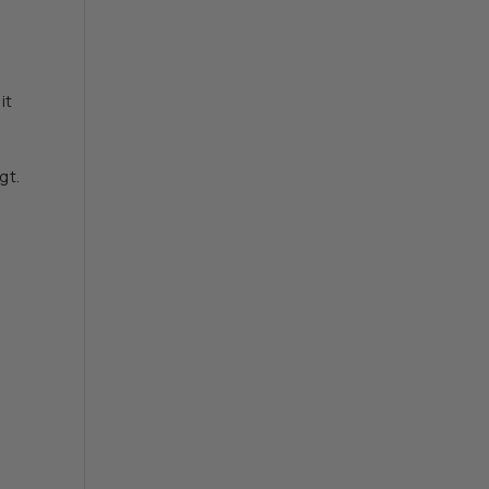
it
gt.