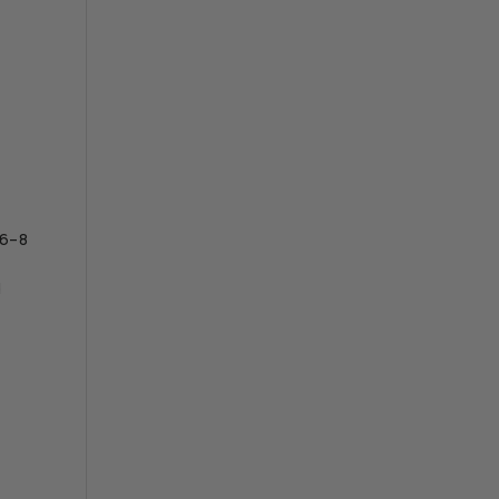
 6–8
d