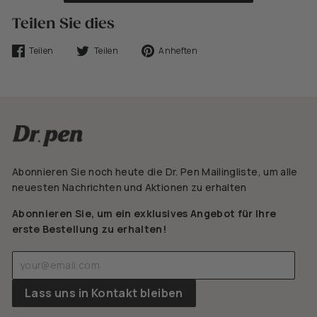
Teilen Sie dies
Auf
Tweet
Anheften
Teilen
Teilen
Anheften
Facebook
auf
auf
teilen
Twitter
Pinterest
Abonnieren Sie noch heute die Dr. Pen Mailingliste, um alle
neuesten Nachrichten und Aktionen zu erhalten
Abonnieren Sie, um ein exklusives Angebot für Ihre
erste Bestellung zu erhalten!
Geben
Abonnieren
Sie
Ihre
Lass uns in Kontakt bleiben
E-