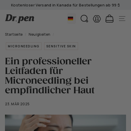
Zum
Kostenloser Versand in Kanada für Bestellungen ab 99 $
Inhalt
Diashow
springen
D
anhalten
SUCHE
SEIT
r.
P
Startseite
/
Neuigkeiten
/
e
MICRONEEDLING
SENSITIVE SKIN
n
C
Ein professioneller
a
Leitfaden für
n
a
Microneedling bei
d
empfindlicher Haut
a
23. MÄR 2025