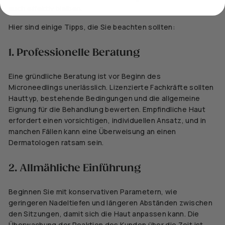
auch effektiv bleiben.
Hier sind einige Tipps, die Sie beachten sollten:
1. Professionelle Beratung
Eine gründliche Beratung ist vor Beginn des
Microneedlings unerlässlich. Lizenzierte Fachkräfte sollten
Hauttyp, bestehende Bedingungen und die allgemeine
Eignung für die Behandlung bewerten. Empfindliche Haut
erfordert einen vorsichtigen, individuellen Ansatz, und in
manchen Fällen kann eine Überweisung an einen
Dermatologen ratsam sein.
2. Allmähliche Einführung
Beginnen Sie mit konservativen Parametern, wie
geringeren Nadeltiefen und längeren Abständen zwischen
den Sitzungen, damit sich die Haut anpassen kann. Die
Überwachung der Reaktion des Kunden über die Zeit ist