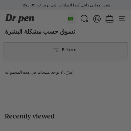
تخطي
شحن مجاني داخل كندا للطلبات التي تزيد عن 99 دولارًا
إلى
إيقاف
المحتوى
D
عرض
الموقع
بحث
الشرائح
r.
مؤقتًا
تسوق حسب مشكلة البشرة
P
e
n
Filters
C
a
n
عذرًا، لا توجد منتجات في هذه المجموعة.
a
d
a
Recently viewed