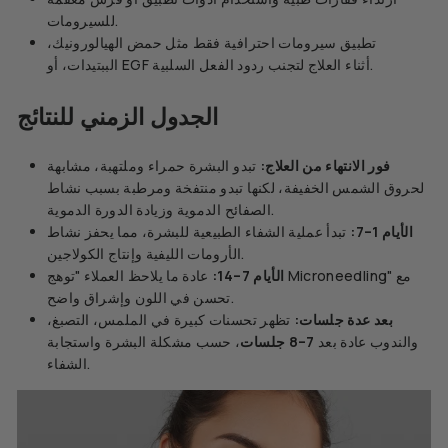
للسيرومات.
تطبيق سيرومات احترافية فقط مثل حمض الهيالورونيك،
الببتيدات، أو EGF أثناء العلاج لتجنب ردود الفعل السلبية.
الجدول الزمني للنتائج
فور الانتهاء من العلاج:
تبدو البشرة حمراء وملتهبة، مشابهة
لحروق الشمس الخفيفة، لكنها تبدو منتفخة ومرطبة بسبب نشاط
الصفائح الدموية وزيادة الدورة الدموية.
الأيام 1–7:
تبدأ عملية الشفاء الطبيعية للبشرة، مما يحفز نشاط
الأرومات الليفية وإنتاج الكولاجين.
الأيام 7–14:
عادة ما يلاحظ العملاء "توهج Microneedling" مع
تحسن في اللون وإشراق واضح.
بعد عدة جلسات:
تظهر تحسنات كبيرة في الملمس، التصبغ،
والندوب عادة بعد
7–8 جلسات
، حسب مشكلة البشرة واستجابة
الشفاء.