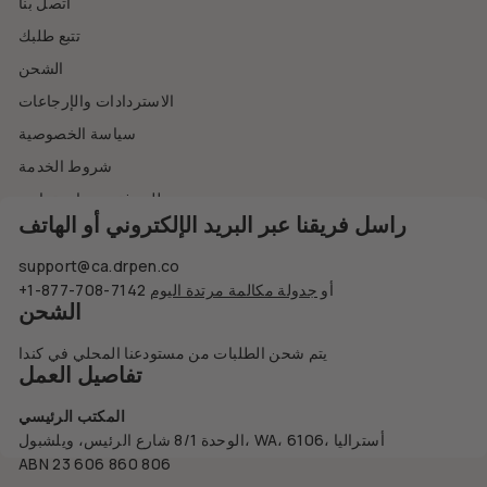
اتصل بنا
تتبع طلبك
الشحن
الاستردادات والإرجاعات
سياسة الخصوصية
شروط الخدمة
طلب فتح حساب تجاري
راسل فريقنا عبر البريد الإلكتروني أو الهاتف
support@ca.drpen.co
أو
جدولة مكالمة مرتدة اليوم
+1-877-708-7142
الشحن
يتم شحن الطلبات من مستودعنا المحلي في كندا
تفاصيل العمل
المكتب الرئيسي
الوحدة 8/1 شارع الرئيس، ويلشبول، WA، 6106، أستراليا
ABN 23 606 860 806