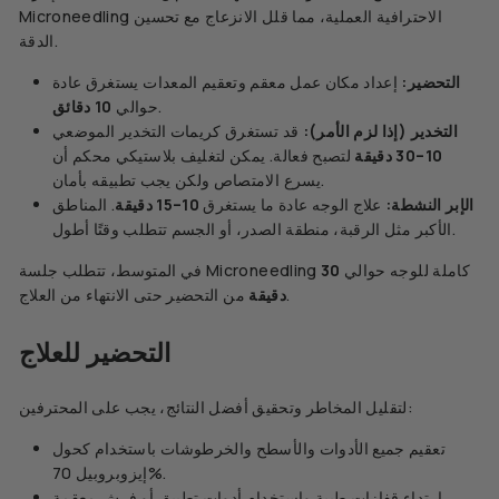
Microneedling الاحترافية العملية، مما قلل الانزعاج مع تحسين
الدقة.
التحضير:
إعداد مكان عمل معقم وتعقيم المعدات يستغرق عادة
.
حوالي
10 دقائق
التخدير (إذا لزم الأمر):
قد تستغرق كريمات التخدير الموضعي
10–30 دقيقة
لتصبح فعالة. يمكن لتغليف بلاستيكي محكم أن
يسرع الامتصاص ولكن يجب تطبيقه بأمان.
الإبر النشطة:
علاج الوجه عادة ما يستغرق
10–15 دقيقة
. المناطق
الأكبر مثل الرقبة، منطقة الصدر، أو الجسم تتطلب وقتًا أطول.
في المتوسط، تتطلب جلسة Microneedling كاملة للوجه حوالي
30
من التحضير حتى الانتهاء من العلاج.
دقيقة
التحضير للعلاج
لتقليل المخاطر وتحقيق أفضل النتائج، يجب على المحترفين:
تعقيم جميع الأدوات والأسطح والخرطوشات باستخدام كحول
إيزوبروبيل 70%.
ارتداء قفازات طبية واستخدام أدوات تطبيق أو فرش معقمة