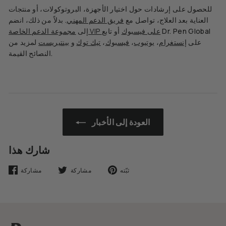
للحصول على إرشادات حول اختيار الأجهزة، البروتوكولات، أو منتجات
العناية بعد العلاج، تواصل مع
فريق الدعم المهني
. بدلاً من ذلك، انضم
مجموعة الدعم الخاصة VIP على فيسبوك
أو تابع Dr. Pen Global
إلى
على
إنستغرام
،
يوتيوب
،
فيسبوك
،
تيك توك
و
بينتيريست
لمزيد من
النصائح القيمة.
العودة إلى الأخبار
شارك هذا
تثبيت
تغريدة
شارك
ثبّته
مشاركة
مشاركة
على
على
على
بينتيريست
تويتر
فيسبوك