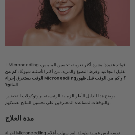
لـ Microneedling فوائد عديدة؛ بشرة أكثر نعومة، تحسين الملمس،
تقليل التجاعيد وفرط التصبغ والمزيد. من أكثر الأسئلة شيوعًا:
كم من
الوقت يستغرق إجراء Microneedling؟
و
كم من الوقت قبل ظهور
النتائج؟
يوضح هذا الدليل الأطر الزمنية الرئيسية، بروتوكولات التحضير،
والتوقعات لمساعدة المحترفين على تحسين النتائج لعملائهم.
مدة العلاج
إجراء Microneedling نفسه ليس عملية طويلة. لقد سهلت أقلام