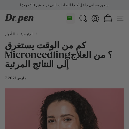
تخطي
شحن مجاني داخل كندا للطلبات التي تزيد عن 99 دولارًا
إلى
إيقاف
المحتوى
D
عرض
الموقع
بحث
الشرائح
r.
مؤقتًا
P
/
الرئيسية
/
الأخبار
e
كم من الوقت يستغرق
n
Microneedling؟ من العلاج
C
a
إلى النتائج المرئية
n
a
7 مارس 2021
d
a