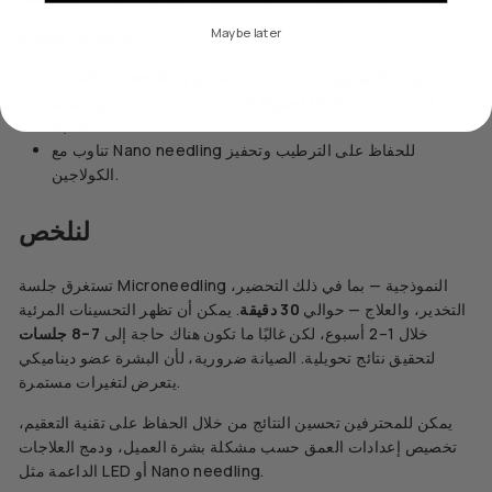
Maybe later
بروتوكول الصيانة:
خلال مراحل التصحيح.
أجرِ Microneedling كل
4–6 أسابيع
انتقل إلى كل
8–12 أسبوعًا
للصيانة، مع تعديل العمق حسب
الحاجة.
تناوب مع Nano needling للحفاظ على الترطيب وتحفيز
الكولاجين.
لنلخص
تستغرق جلسة Microneedling النموذجية — بما في ذلك التحضير،
التخدير، والعلاج — حوالي
30 دقيقة
. يمكن أن تظهر التحسينات المرئية
خلال 1–2 أسبوع، لكن غالبًا ما تكون هناك حاجة إلى
7–8 جلسات
لتحقيق نتائج تحويلية. الصيانة ضرورية، لأن البشرة عضو ديناميكي
يتعرض لتغيرات مستمرة.
يمكن للمحترفين تحسين النتائج من خلال الحفاظ على تقنية التعقيم،
تخصيص إعدادات العمق حسب مشكلة بشرة العميل، ودمج العلاجات
الداعمة مثل LED أو Nano needling.